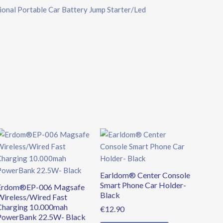
al Portable Car Battery Jump Starter/Led
Original
Current
price
price
was:
is:
€39.90.
€34.90.
Earldom® Center Console
Smart Phone Car Holder-
Erdom®EP-006 Magsafe
Black
Wireless/Wired Fast
Charging 10.000mah
€
12.90
PowerBank 22.5W- Black