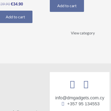
€
39.90
€
34.90
Add to cart
Add to cart
View category
info@dmgadgets.com.cy
+357 95 134553