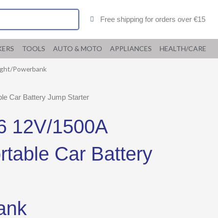
Free shipping for orders over €15
KERS
TOOLS
AUTO & MOTO
APPLIANCES
HEALTH/CARE
light/Powerbank
le Car Battery Jump Starter
 12V/1500A
ortable Car Battery
ank