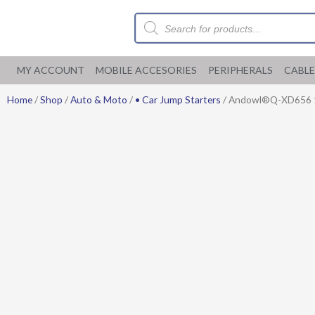
Skip
Products
to
search
content
MY ACCOUNT
MOBILE ACCESORIES
PERIPHERALS
CABLE
Home
/
Shop
/
Auto & Moto
/
• Car Jump Starters
/ Andowl®Q-XD656 12