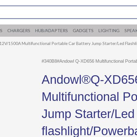
S
CHARGERS
HUB/ADAPTERS
GADGETS
LIGHTING
SPEA
V/1500A Multifunctional Portable Car Battery Jump Starter/Led Flash
#340B8#Andowl Q-XD656 Multifunctional Portab
Andowl®Q-XD656
Multifunctional P
Jump Starter/Led
flashlight/Powerb