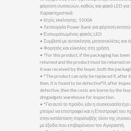
φόρτιση συσκευών, καθώς και φακό LED για
Χαρακτηριστικά:
• Ισχύς εκκίνησης: 1500A
• Λειτουργία Power Bank για φόρτιση κινη
• Ενσωματωμένος φακός LED
• Συμβατό με αυτοκίνητα, μοτοσυκλέτες και 
• Φορητός και εύκολος στη χρήση
• *For this product, if the packaging has been
returned and the product must be returned on 
it was received by the buyer, both the packagi
• *The product can only be replaced if, after 
then, it is found to be defective*If, after inspec
defective, then the costs are borne by the bu
dmgadgets warehouse for inspection.
• *Για αυτό το προϊόν, εάν η συσκευασία έχει 
μπορεί να επιστραφεί και η Επιστροφή του πρ
στην κατάσταση παραλαβής τόσο της συσκευ
με έξοδα που επιβαρύνουν τον Αγοραστή.