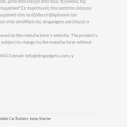
εάν, μετά από έλεγχο από τους τεχνικούς της
ελαττωματικό*Σε περίπτωση που κατόπιν ελέγχου
ττωματικό τότε τα έξοδα επιβαρύνουν τον
έρει στην αποθήκη της dmgadgets για έλεγχο ο
 based on the manufacturer’s website. The product’s
e subject to change by the manufacturer without
4553 /email:
info@dmgadgets.com.cy
ble Car Battery Jump Starter