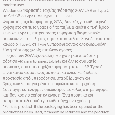
modern user.
Wisdomup Φορτιστής Ταχείας Φόρτισης 20W USB & Type C
με Καλώδιο Type C σε Type C OCD-28T
Φορτιστής ταχείας φόρτισης 20W, ιδανικός για καθημερινή
χρήση στο σπίτι, το γραφείο ή το ταξίδι. Διαθέτει διπλή έξοδο
USB και Type C, επιτρέποντας τη φόρτιση διαφορετικών
συσκευών με υψηλή ταχύτητα και ασφάλεια. Συνοδεύεται από
καλώδιο Type C σε Type C, προσφέροντας ολοκληρωμένη
λύση φόρτισης χωρίς επιπλέον αγορές.
Η ισχύς των 20W εξασφαλίζει γρήγορη και αποδοτική
φόρτιση για smartphones, tablets και άλλες συμβατές
συσκευές που υποστηρίζουν φόρτιση μέσω USB Type C.
Είναι κατασκευασμένος με ποιοτικά υλικά και διαθέτει
προστασία από υπερφόρτιση, υπερθέρμανση και
βραχυκύκλωμα, για μέγιστη ασφάλεια κατά τη χρήση.
Συμπαγής και ελαφρύς σχεδιασμός, εύκολος στη μεταφορά
και ιδανικός για χρήση εν κινήσει. Ένα πρακτικό και
απαραίτητο αξεσουάρ για κάθε σύγχρονο χρήστη.
*For this product, if the packaging has been opened or the
product has been used, it cannot be returned and the product