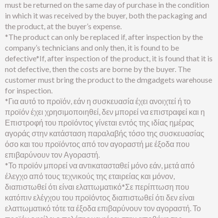
must be returned on the same day of purchase in the condition
in which it was received by the buyer, both the packaging and
the product, at the buyer’s expense.
*The product can only be replaced if, after inspection by the
company’s technicians and only then, it is found to be
defective*If, after inspection of the product, it is found that it is
not defective, then the costs are borne by the buyer. The
customer must bring the product to the dmgadgets warehouse
for inspection.
*Για αυτό το προϊόν, εάν η συσκευασία έχει ανοιχτεί ή το
προϊόν έχει χρησιμοποιηθεί, δεν μπορεί να επιστραφεί και η
Επιστροφή του προϊόντος γίνεται εντός της ιδίας ημέρας
αγοράς στην κατάσταση παραλαβής τόσο της συσκευασίας
όσο και του προϊόντος από τον αγοραστή με έξοδα που
επιβαρύνουν τον Αγοραστή.
*Το προϊόν μπορεί να αντικατασταθεί μόνο εάν, μετά από
έλεγχο από τους τεχνικούς της εταιρείας και μόνον,
διαπιστωθεί ότι είναι ελαττωματικό*Σε περίπτωση που
κατόπιν ελέγχου του προϊόντος διαπιστωθεί ότι δεν είναι
ελαττωματικό τότε τα έξοδα επιβαρύνουν τον αγοραστή. Το