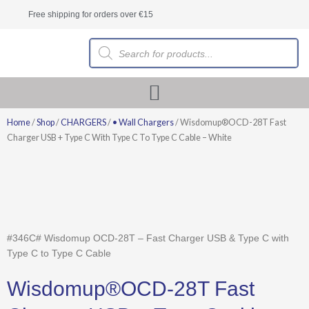
Skip
Free shipping for orders over €15
to
content
Products
search
Home
/
Shop
/
CHARGERS
/
• Wall Chargers
/ Wisdomup®OCD-28T Fast
Charger USB + Type C With Type C To Type C Cable – White
#346C# Wisdomup OCD-28T – Fast Charger USB & Type C with
Type C to Type C Cable
Wisdomup®OCD-28T Fast