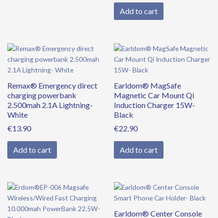
Add to cart
Remax® Emergency direct
Earldom® MagSafe
charging powerbank
Magnetic Car Mount Qi
2.500mah 2.1A Lightning-
Induction Charger 15W-
White
Black
€
13.90
€
22.90
Add to cart
Add to cart
Original
Current
price
price
was:
is:
Earldom® Center Console
€39.90.
€34.90.