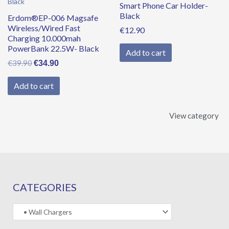
Smart Phone Car Holder-
Black
Erdom®EP-006 Magsafe
Wireless/Wired Fast
€
12.90
Charging 10.000mah
PowerBank 22.5W- Black
Add to cart
€
39.90
€
34.90
Add to cart
View category
CATEGORIES