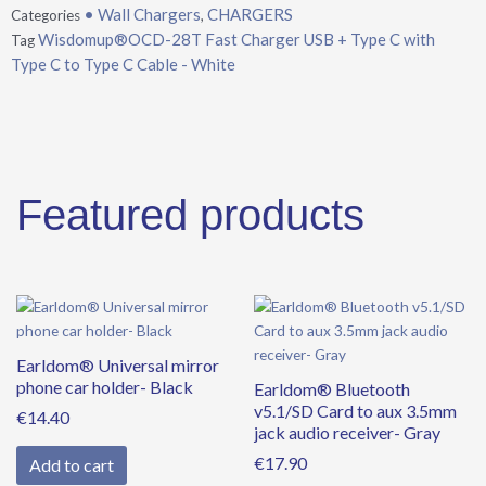
• Wall Chargers
CHARGERS
Categories
,
with
Wisdomup®OCD-28T Fast Charger USB + Type C with
Tag
Type
Type C to Type C Cable - White
C
to
Type
C
Cable
-
Featured products
White
quantity
Earldom® Universal mirror
phone car holder- Black
Earldom® Bluetooth
v5.1/SD Card to aux 3.5mm
€
14.40
jack audio receiver- Gray
€
17.90
Add to cart