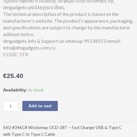
προϊόν οφείλει ο πελάτης να φέρει στην αποθήκη της
dmgadgets για έλεγχο ο ίδιος.
The technical description of the product is based on the
manufacturer’s website. The product’s appearance, packaging,
and specifications are subject to change by the manufacturer
without notice.
dmgadgets info & Support on whatsup 95134553 /email:
info@dmgadgets.com.cy
CODE: TFX
€
25.40
Wisdomup®OCD-
In stock
Availability:
28T
Fast
Add to cart
Charger
USB
+
SKU
#346C# Wisdomup OCD-28T – Fast Charger USB & Type C
Type
with Type C to Type C Cable
C