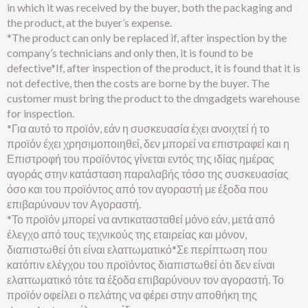
in which it was received by the buyer, both the packaging and
the product, at the buyer’s expense.
*The product can only be replaced if, after inspection by the
company’s technicians and only then, it is found to be
defective*If, after inspection of the product, it is found that it is
not defective, then the costs are borne by the buyer. The
customer must bring the product to the dmgadgets warehouse
for inspection.
*Για αυτό το προϊόν, εάν η συσκευασία έχει ανοιχτεί ή το
προϊόν έχει χρησιμοποιηθεί, δεν μπορεί να επιστραφεί και η
Επιστροφή του προϊόντος γίνεται εντός της ιδίας ημέρας
αγοράς στην κατάσταση παραλαβής τόσο της συσκευασίας
όσο και του προϊόντος από τον αγοραστή με έξοδα που
επιβαρύνουν τον Αγοραστή.
*Το προϊόν μπορεί να αντικατασταθεί μόνο εάν, μετά από
έλεγχο από τους τεχνικούς της εταιρείας και μόνον,
διαπιστωθεί ότι είναι ελαττωματικό*Σε περίπτωση που
κατόπιν ελέγχου του προϊόντος διαπιστωθεί ότι δεν είναι
ελαττωματικό τότε τα έξοδα επιβαρύνουν τον αγοραστή. Το
προϊόν οφείλει ο πελάτης να φέρει στην αποθήκη της