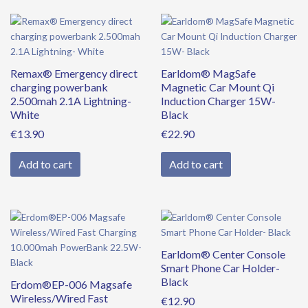
Remax® Emergency direct
Earldom® MagSafe
charging powerbank
Magnetic Car Mount Qi
2.500mah 2.1A Lightning-
Induction Charger 15W-
White
Black
€
13.90
€
22.90
Add to cart
Add to cart
Original
Current
price
price
was:
is:
Earldom® Center Console
€39.90.
€34.90.
Smart Phone Car Holder-
Black
Erdom®EP-006 Magsafe
Wireless/Wired Fast
€
12.90