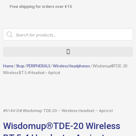
Skip
Free shipping for orders over €15
to
content
Products
search
Home
/
Shop
/
PERIPHERALS
/
Wireless Headphones
/ Wisdomup®TDE-20
Wireless BT 5.4 Headset – Apricot
#514V-D# Wisdomup TDE-20 – Wireless Headset – Apricot
Wisdomup®TDE-20 Wireless