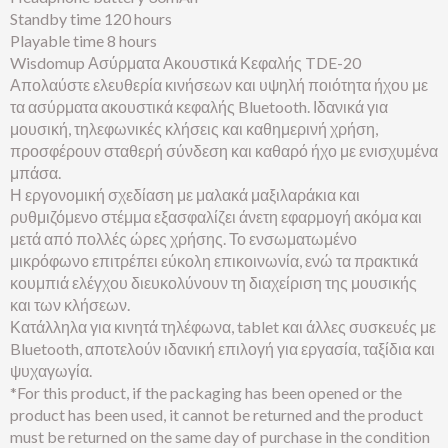
Standby time 120 hours
Playable time 8 hours
Wisdomup Ασύρματα Ακουστικά Κεφαλής TDE-20
Απολαύστε ελευθερία κινήσεων και υψηλή ποιότητα ήχου με
τα ασύρματα ακουστικά κεφαλής Bluetooth. Ιδανικά για
μουσική, τηλεφωνικές κλήσεις και καθημερινή χρήση,
προσφέρουν σταθερή σύνδεση και καθαρό ήχο με ενισχυμένα
μπάσα.
Η εργονομική σχεδίαση με μαλακά μαξιλαράκια και
ρυθμιζόμενο στέμμα εξασφαλίζει άνετη εφαρμογή ακόμα και
μετά από πολλές ώρες χρήσης. Το ενσωματωμένο
μικρόφωνο επιτρέπει εύκολη επικοινωνία, ενώ τα πρακτικά
κουμπιά ελέγχου διευκολύνουν τη διαχείριση της μουσικής
και των κλήσεων.
Κατάλληλα για κινητά τηλέφωνα, tablet και άλλες συσκευές με
Bluetooth, αποτελούν ιδανική επιλογή για εργασία, ταξίδια και
ψυχαγωγία.
*For this product, if the packaging has been opened or the
product has been used, it cannot be returned and the product
must be returned on the same day of purchase in the condition