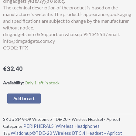
dmgadgets για έλεγχο ο ίδιος.
The technical description of the product is based on the
manufacturer’s website. The product’s appearance, packaging,
and specifications are subject to change by the manufacturer
without notice.
dmgadgets info & Support on whatsup 95134553 /email:
info@dmgadgets.com.cy
CODE: TFX
€
32.40
Wisdomup®TDE-
Availability:
Only 1 left in stock
20
Wireless
Add to cart
BT
5.4
Headset
SKU
#514V-D# Wisdomup TDE-20 – Wireless Headset - Apricot
-
PERIPHERALS
Wireless Headphones
Categories
,
Apricot
Wisdomup®TDE-20 Wireless BT 5.4 Headset - Apricot
Tag
quantity